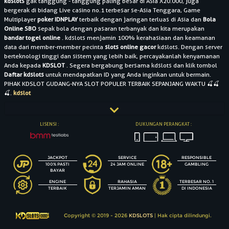
kdslots
gak tanggung - tanggung paling besar di Asia X20.000, juga
bergerak di bidang Live casino no.1 terbesar se-Asia Tenggara, Game
Multiplayer
poker IDNPLAY
terbaik dengan jaringan terluas di Asia dan
Bola
Online SBO
sepak bola dengan pasaran terbanyak dan kita merupakan
bandar togel online
. kdslots menjamin 100% kerahasiaan dan keamanan
data dari member-member pecinta
slots online gacor
kdslots. Dengan server
berteknologi tinggi dan sistem yang lebih baik, percayakanlah kenyamanan
Anda kepada
KDSLOT
. Segera bergabung bersama kdslots dan klik tombol
Daftar kdslots
untuk mendapatkan ID yang Anda inginkan untuk bermain.
PIHAK KDSLOT GUDANG-NYA SLOT POPULER TERBAIK SEPANJANG WAKTU 🍒🍒
🍒.
kdslot
LISENSI :
DUKUNGAN PERANGKAT :
JACKPOT
SERVICE
RESPONSIBLE
100% PASTI
24 JAM ONLINE
GAMBLING
BAYAR
ENGINE
RAHASIA
TERBESAR NO. 1
TERBAIK
TERJAMIN AMAN
DI INDONESIA
Copyright © 2019 - 2026
KDSLOTS
| Hak cipta dilindungi.