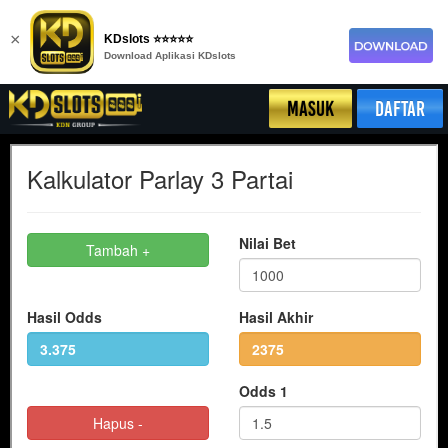
×
KDslots ⭐⭐⭐⭐⭐
Download Aplikasi KDslots
MASUK
DAFTAR